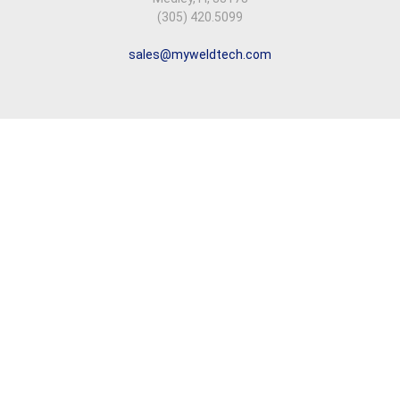
(305) 420.5099
sales@myweldtech.com
Copyright © 2026 Weldtech
Todos los derechos reservados.
Síguenos en nuestras redes sociales
Designed by
Minima Studio