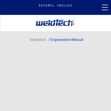
Skip
ESPAÑOL
ENGLISH
to
content
PRODUCTOS
Soldadura
/ Engrasadora Manual
NUESTRA MARCA
BLOG & NOTICIAS
BUSCAR
POR: