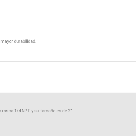
 mayor durabilidad.
a rosca 1/4 NPT y su tamaño es de 2″.