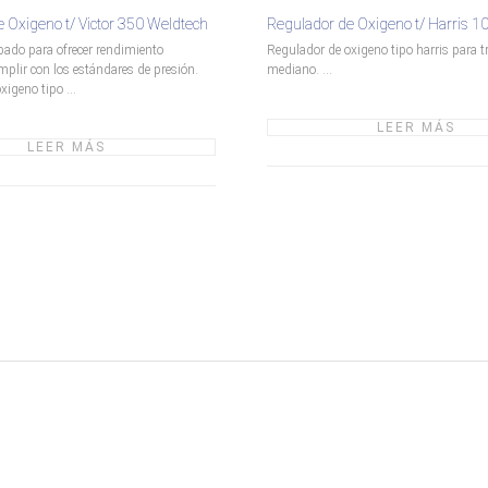
 Oxigeno t/ Victor 350 Weldtech
Regulador de Oxigeno t/ Harris 1
ado para ofrecer rendimiento
Regulador de oxigeno tipo harris para t
plir con los estándares de presión.
mediano. ...
igeno tipo ...
LEER MÁS
LEER MÁS