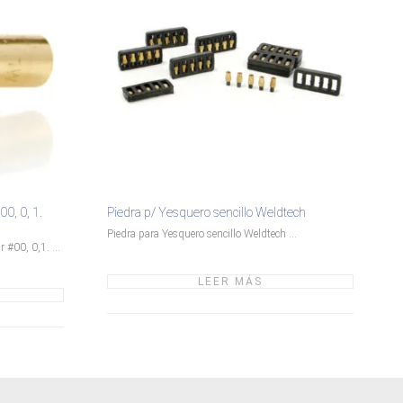
00, 0, 1.
Piedra p/ Yesquero sencillo Weldtech
Piedra para Yesquero sencillo Weldtech ...
 #00, 0,1. ...
LEER MÁS