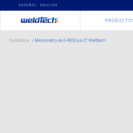
Skip
ESPAÑOL
ENGLISH
to
content
PRODUCTO
Soldadura
/ Manometro de 0-4000 psi 2″ Weldtech