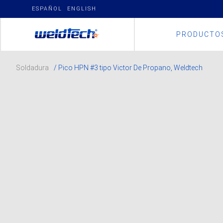
Skip
ESPAÑOL
ENGLISH
to
content
PRODUCTO
Soldadura
/ Pico HPN #3 tipo Victor De Propano, Weldtech