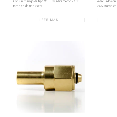
Con un mango de tipo 315 C y aditamento 2460
Adecuado con 
también de tipo víctor. ...
2460 también ti
LEER MÁS