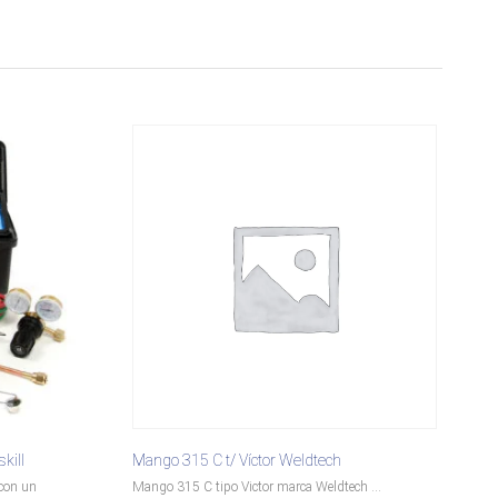
kill
Mango 315 C t/ Víctor Weldtech
 con un
Mango 315 C tipo Victor marca Weldtech ...