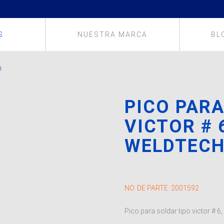
S
NUESTRA MARCA
BL
h
PICO PARA
VICTOR # 
WELDTEC
NO. DE PARTE:
2001592
Pico para soldar tipo victor # 6,