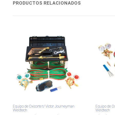
PRODUCTOS RELACIONADOS
Equipo de Oxicorte t/ Victor Journeyman
Equipo de Oxi
Weldtech
Weldtech