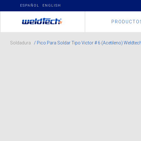
Skip
ESPAÑOL
ENGLISH
to
content
PRODUCTO
Soldadura
/ Pico Para Soldar Tipo Victor # 6 (Acetileno) Weldtec