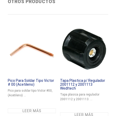
OTROS PRODUCTOS
Pico Para Soldar Tipo Victor
Tapa Plastica p/ Regulador
# 00 (Acetileno)
2001112 y 2001113
Wedltech
Pico para soldar tipo Victor #00,
Tapa plasica para regulador
(Acetileno) ...
2001112 y 2001113. ...
LEER MÁS
LEER MÁS