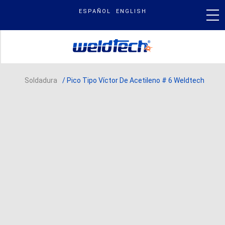
Skip
ESPAÑOL
ENGLISH
to
content
PRODUCTOS
Soldadura
/ Pico Tipo Víctor De Acetileno # 6 Weldtech
NUESTRA MARCA
BLOG & NOTICIAS
BUSCAR
POR: