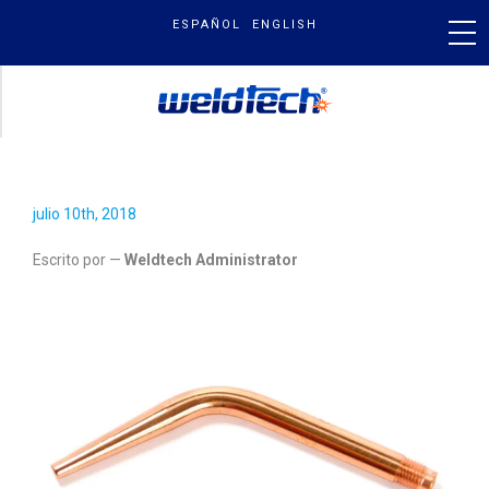
Skip
ESPAÑOL
ENGLISH
to
content
2001375.JPG
PRODUCTOS
julio 10th, 2018
NUESTRA MARCA
Escrito por —
Weldtech Administrator
BLOG & NOTICIAS
BUSCAR
POR: