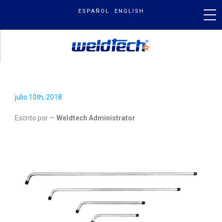
Skip
ESPAÑOL
ENGLISH
to
content
2002705.JPG
PRODUCTOS
julio 10th, 2018
NUESTRA MARCA
Escrito por —
Weldtech Administrator
BLOG & NOTICIAS
BUSCAR
POR: