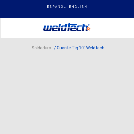
Skip
ESPAÑOL
ENGLISH
to
content
PRODUCTOS
Soldadura
/ Guante Tig 10″ Weldtech
NUESTRA MARCA
BLOG & NOTICIAS
BUSCAR
POR: