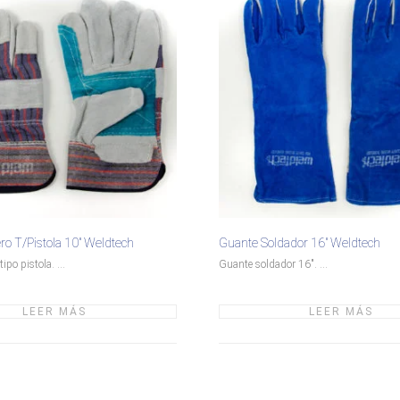
o T/Pistola 10″ Weldtech
Guante Soldador 16″ Weldtech
ipo pistola. ...
Guante soldador 16". ...
LEER MÁS
LEER MÁS