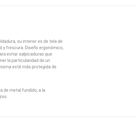
dadura, su interior es de tela de
d y frescura. Diseño ergonómico,
ara evitar salpicaduras que
ner la particularidad de un
a misma esté más protegida de
a de metal fundido, a la
azos