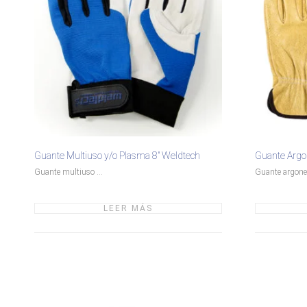
Guante Multiuso y/o Plasma 8″ Weldtech
Guante Argo
Guante multiuso ...
Guante argonero
LEER MÁS