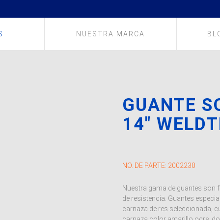
S
NUESTRA MARCA
BL
GUANTE S
14″ WELD
NO. DE PARTE:
2002230
Nuestra gama de guantes son fab
de resistencia. Guantes especia
carnaza de res seleccionada, cu
carnaza color amarillo ocre, d