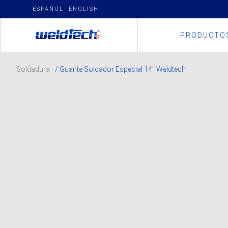
Skip
ESPAÑOL
ENGLISH
to
content
PRODUCTO
Soldadura
/ Guante Soldador Especial 14″ Weldtech