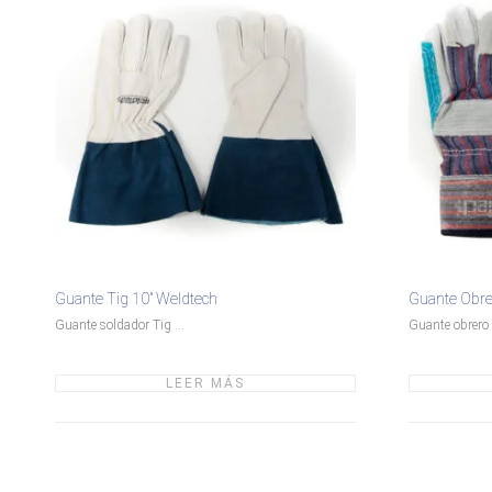
Guante Tig 10″ Weldtech
Guante Obrer
Guante soldador Tig ...
Guante obrero t
LEER MÁS