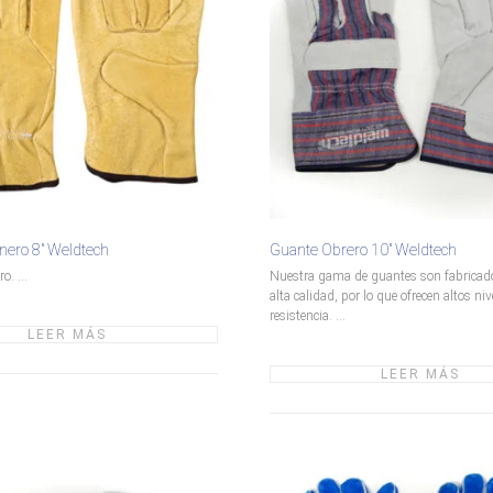
nero 8″ Weldtech
Guante Obrero 10″ Weldtech
. ...
Nuestra gama de guantes son fabricado
alta calidad, por lo que ofrecen altos niv
resistencia. ...
LEER MÁS
LEER MÁS