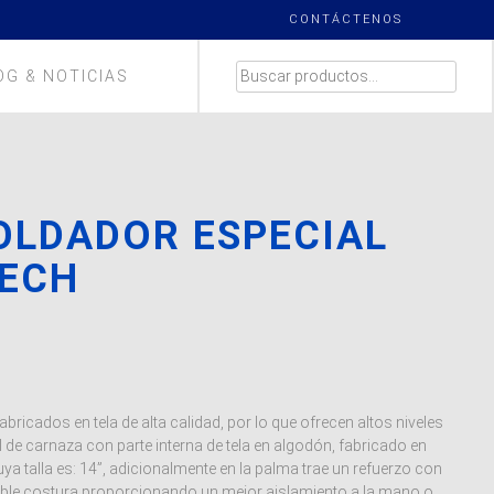
CONTÁCTENOS
BUSCAR
OG & NOTICIAS
POR:
OLDADOR ESPECIAL
TECH
ricados en tela de alta calidad, por lo que ofrecen altos niveles
l de carnaza con parte interna de tela en algodón, fabricado en
ya talla es: 14”, adicionalmente en la palma trae un refuerzo con
oble costura proporcionando un mejor aislamiento a la mano o