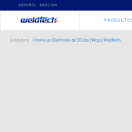
Skip
ESPAÑOL
ENGLISH
to
content
PRODUCTO
Soldadura
/ Horno p/ Electrodo de 20 Lbs (9Kgs) Weldtech