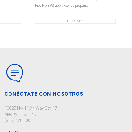
Pico Hpn #3 tipo victor de propano. ...
LEER MÁS
CONÉCTATE CON NOSOTROS
10025 Nw 116th Way Set. 17
Medley, Fl, 33178
(305) 420.5099