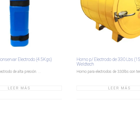
nservar Electrodo (4.5Kgs)
Horno p/ Electrodo de 330 Lbs (1
Weldtech
ctrodo de alta presión. ...
Horno para electrodos de 330lbs con ter
LEER MÁS
LEER MÁS