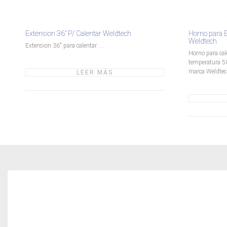
Extension 36″ P/ Calentar Weldtech
Horno para E
Weldtech
Extension 36" para calentar. ...
Horno para cal
temperatura 50
marca Weldtech
LEER MÁS