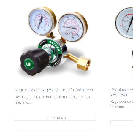
Regulador de Oxigeno t/ Harris 10 Weldtech
Regulador de
Weldtech
Regulador de Oxigeno Tipo Harris 10 para trabajo
Regulador de ac
mediano. ...
mediano. ...
LEER MÁS