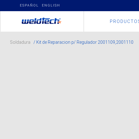
Skip
ESPAÑOL
ENGLISH
to
content
PRODUCTO
Soldadura
/ Kit de Reparacion p/ Regulador 2001109,2001110