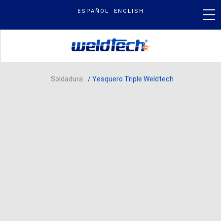
Skip
ESPAÑOL
ENGLISH
to
content
PRODUCTOS
Soldadura
/ Yesquero Triple Weldtech
NUESTRA MARCA
BLOG & NOTICIAS
BUSCAR
POR: