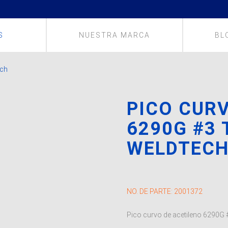
S
NUESTRA MARCA
BL
ech
PICO CUR
6290G #3 
WELDTEC
NO. DE PARTE:
2001372
Pico curvo de acetileno 6290G #