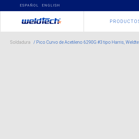
Skip
ESPAÑOL
ENGLISH
to
content
PRODUCTO
Soldadura
/ Pico Curvo de Acetileno 6290G #3 tipo Harris, Weldt