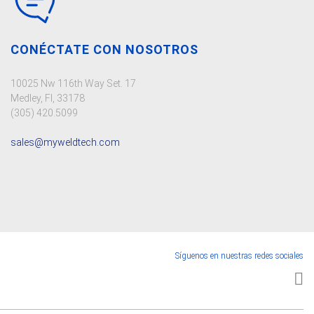
CONÉCTATE CON NOSOTROS
10025 Nw 116th Way Set. 17
Medley, Fl, 33178
(305) 420.5099
sales@myweldtech.com
Síguenos en nuestras redes sociales