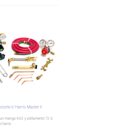
corte t/ Harris Master II
un mango 43-2 y aditamento 72-3
 harris. ...