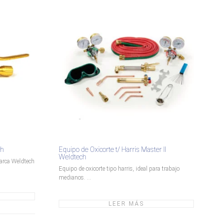
ch
Equipo de Oxicorte t/ Harris Master II
Weldtech
marca Weldtech
Equipo de oxicorte tipo harris, ideal para trabajo
medianos. ...
LEER MÁS