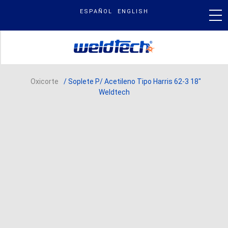
Skip
ESPAÑOL
ENGLISH
to
content
PRODUCTOS
Oxicorte
/ Soplete P/ Acetileno Tipo Harris 62-3 18″
Weldtech
NUESTRA MARCA
BLOG & NOTICIAS
BUSCAR
POR: