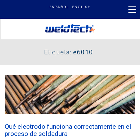
Skip
ESPAÑOL
ENGLISH
to
content
PRODUCTOS
Etiqueta:
e6010
NUESTRA MARCA
BLOG & NOTICIAS
BUSCAR
Qué electrodo funciona correctamente en el
POR:
proceso de soldadura