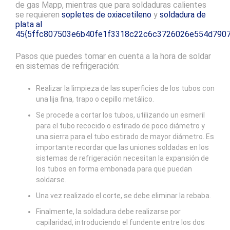
de gas Mapp, mientras que para soldaduras calientes
se requieren
sopletes de oxiacetileno
y
soldadura de
plata al
45{5ffc807503e6b40fe1f3318c22c6c3726026e554d790
Pasos que puedes tomar en cuenta a la hora de soldar
en sistemas de refrigeración:
Realizar la limpieza de las superficies de los tubos con
una lija fina, trapo o cepillo metálico.
Se procede a cortar los tubos, utilizando un esmeril
para el tubo recocido o estirado de poco diámetro y
una sierra para el tubo estirado de mayor diámetro. Es
importante recordar que las uniones soldadas en los
sistemas de refrigeración necesitan la expansión de
los tubos en forma embonada para que puedan
soldarse.
Una vez realizado el corte, se debe eliminar la rebaba.
Finalmente, la soldadura debe realizarse por
capilaridad, introduciendo el fundente entre los dos