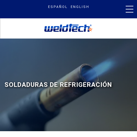
Skip
ESPAÑOL
ENGLISH
to
content
PRODUCTOS
NUESTRA MARCA
SOLDADURAS DE REFRIGERACIÓN
BLOG & NOTICIAS
BUSCAR
POR: